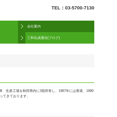
TEL：
03-5700-7130
会社案内
三和化成工業株式会社
秋田三和化成株式会社
香港三和化成有限公司
龍生電子製品有限公司
三和化成通信(ブログ)
 生産工場を秋田県内に3箇所有し、1987年には香港、1990
ってきております。