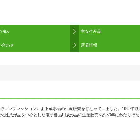
の強み
主な生産品
い合わせ
カタログ販売ボビン
新着情報
区でコンプレッションによる成形品の生産販売を行なっていました。1969年以降
化性成形品を中心とした電子部品用成形品の生産販売を約50年にわたり行な