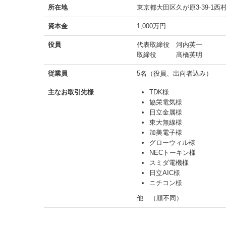
所在地
東京都大田区久が原3-39-1西
資本金
1,000万円
役員
代表取締役 河内英一
取締役 髙橋英明
従業員
5名（役員、出向者込み）
主なお取引先様
TDK様
協栄電気様
日立金属様
東大無線様
加美電子様
グローウィル様
NECトーキン様
スミダ電機様
日立AIC様
ニチコン様
他 （順不同）