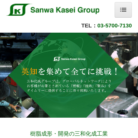
ホーム
TEL：
03-5700-7130
当社の強み
主な生産品
カタログ販売ボビン
会社案内
三和化成工業株式会社
秋田三和化成株式会社
香港三和化成有限公司
龍生電子製品有限公司
樹脂成形・開発の三和化成工業